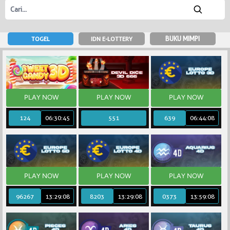
BUKU MIMPI
TOGEL
IDN E-LOTTERY
124
06:30:44
551
639
06:44:07
96267
13:29:07
8203
13:29:07
0373
13:59:07