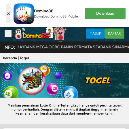
Domino88
×
Download
Download Domino88 Mobile
MASUK
DAFTAR
MANDIRI MAYBANK MEGA OCBC PANIN PERMATA SEABANK SINARMAS ON
INFO:
Beranda | Togel
Mainkan permainan Lotto Online Terlengkap hanya untuk pecinta tebak
nomor berhadiah. Dengan sistem enkripsi tingkat tinggi menjamin
keamanan dan kerahasiaan data dari member-member kami.