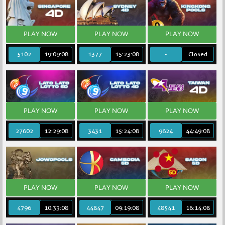
5102
19:09:07
1377
15:23:07
-
Closed
27602
12:29:07
3431
15:24:07
9624
44:49:07
4796
10:33:07
44847
09:19:07
48541
16:14:07