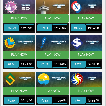
76069
13:59:07
9981
15:33:07
04922
19:54:07
0744
09:49:07
8387
11:19:07
2471
06:49:07
8939
06:19:07
6533
11:39:07
7102
45:34:07