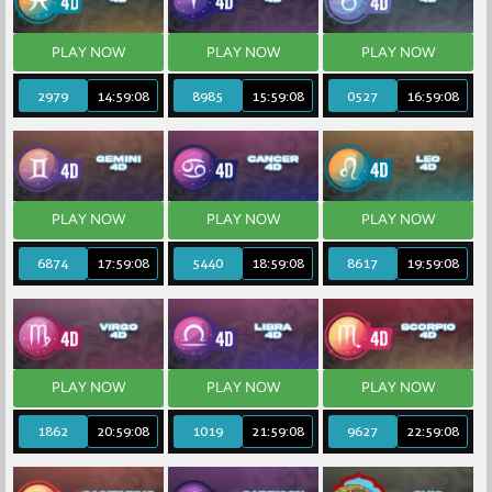
2979
14:59:07
8985
15:59:07
0527
16:59:07
6874
17:59:07
5440
18:59:07
8617
19:59:07
1862
20:59:07
1019
21:59:07
9627
22:59:07