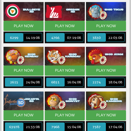
6299
14:19:07
4766
07:19:07
3830
22:03:07
2615
24:04:07
6851
16:04:07
2274
18:04:07
63978
21:33:07
7968
15:04:07
7587
17:04:07